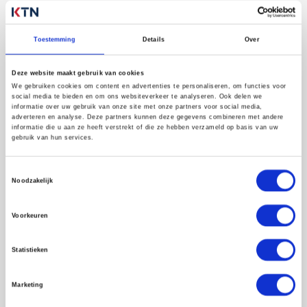
Toestemming
Details
Over
Onze diensten omvatten:
Deze website maakt gebruik van cookies
We gebruiken cookies om content en advertenties te personaliseren, om functies voor
social media te bieden en om ons websiteverkeer te analyseren. Ook delen we
informatie over uw gebruik van onze site met onze partners voor social media,
Niet-destructief onderzoek (NDO)
adverteren en analyse. Deze partners kunnen deze gegevens combineren met andere
informatie die u aan ze heeft verstrekt of die ze hebben verzameld op basis van uw
gebruik van hun services.
We onderzoeken en evalueren materialen,
systemen en componenten met technieken die
ze niet beschadigen of vernietigen. Zo testen we
Toestemmingsselectie
Noodzakelijk
de kwaliteit, integriteit en veiligheid zonder iets
te breken. Denk aan ultrasoon onderzoek,
phased array, magnetisch onderzoek en meer.
Voorkeuren
Statistieken
Inspectiediensten
Marketing
We controleren de veiligheid van je apparatuur