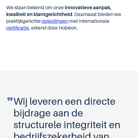
We staan bekend om onze
innovatieve aanpak,
kwaliteit en klantgerichtheid
. Daarnaast bieden we
praktijkgerichte
opleidingen
met internationale
certificatie
, erkend door Hobéon.
format_quote
Wij leveren een directe
bijdrage aan de
structurele integriteit en
bedrijfszekerheid van