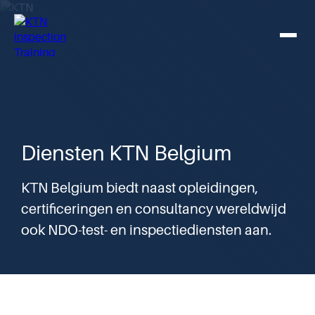
Diensten
Ga
Ga
Ga
KTN
KTN
naar
naar
naar
Inspection
Belgium
hoofdinhoud
hoofdinhoud
hoofdinhoud
Menu
Training
Main
Center
navigation
NDO-opleidingen
N
O
NDO-consultancy
Ce
Kalender
C
Diensten KTN Belgium
Over
D
NL
N
arrow_forward
Registreer
KTN Belgium biedt naast opleidingen,
E
certificeringen en consultancy wereldwijd
ook NDO-test- en inspectiediensten aan.
He
N