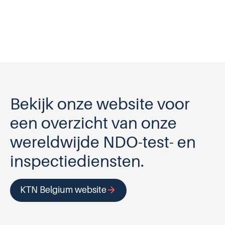
Bekijk onze website voor
een overzicht van onze
wereldwijde NDO-test- en
inspectiediensten.
arrow_forward
KTN Belgium website
Opent in nieuw tabblad